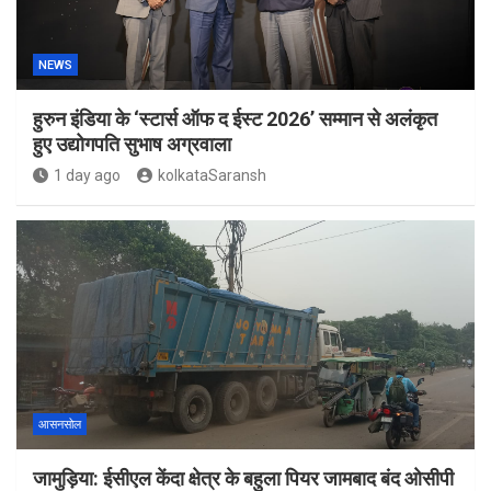
NEWS
हुरुन इंडिया के ‘स्टार्स ऑफ द ईस्ट 2026’ सम्मान से अलंकृत
हुए उद्योगपति सुभाष अग्रवाला
1 day ago
kolkataSaransh
आसनसोल
जामुड़िया: ईसीएल केंदा क्षेत्र के बहुला पियर जामबाद बंद ओसीपी