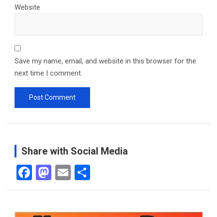
Website
Save my name, email, and website in this browser for the
next time I comment.
Share with Social Media
F
M
E
S
a
a
m
h
ce
st
ail
ar