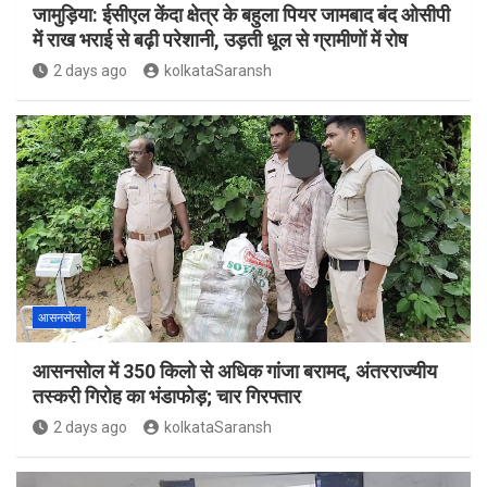
जामुड़िया: ईसीएल केंदा क्षेत्र के बहुला पियर जामबाद बंद ओसीपी
में राख भराई से बढ़ी परेशानी, उड़ती धूल से ग्रामीणों में रोष
2 days ago
kolkataSaransh
आसनसोल
आसनसोल में 350 किलो से अधिक गांजा बरामद, अंतरराज्यीय
तस्करी गिरोह का भंडाफोड़; चार गिरफ्तार
2 days ago
kolkataSaransh