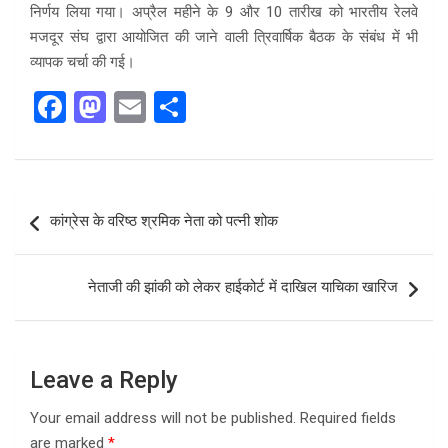
निर्णय लिया गया। अप्रैल महीने के 9 और 10 तारीख को भारतीय रेलवे
मजदूर संघ द्वारा आयोजित की जाने वाली त्रिवार्षिक बैठक के संबंध में भी
व्यापक चर्चा की गई।
F
M
E
S
a
a
m
h
ce
st
ail
ar
b
o
e
Post
कांग्रेस के वरिष्ठ श्रमिक नेता को पत्नी शोक
o
d
navigation
o
o
नेताजी की झांकी को लेकर हाईकोर्ट में दाखिल याचिका खारिज
k
n
Leave a Reply
Your email address will not be published.
Required fields
are marked
*