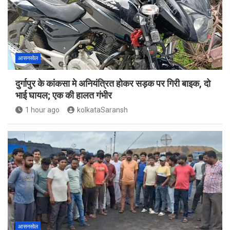
आसनसोल
दुर्गापुर के कांकसा मे अनियंत्रित होकर सड़क पर गिरी बाइक, दो
भाई घायल; एक की हालत गंभीर
1 hour ago
kolkataSaransh
आसनसोल