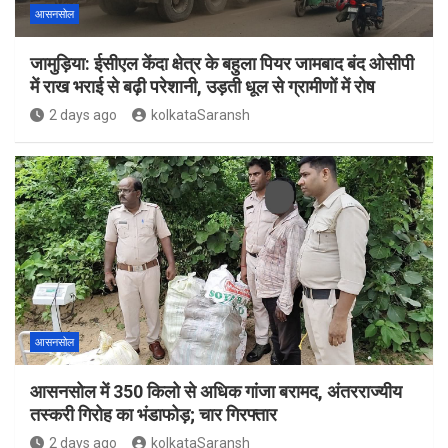
आसनसोल
जामुड़िया: ईसीएल केंदा क्षेत्र के बहुला पियर जामबाद बंद ओसीपी
में राख भराई से बढ़ी परेशानी, उड़ती धूल से ग्रामीणों में रोष
2 days ago
kolkataSaransh
आसनसोल
आसनसोल में 350 किलो से अधिक गांजा बरामद, अंतरराज्यीय
तस्करी गिरोह का भंडाफोड़; चार गिरफ्तार
2 days ago
kolkataSaransh