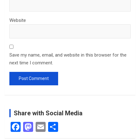
Website
Save my name, email, and website in this browser for the
next time I comment.
Share with Social Media
F
M
E
S
a
a
m
h