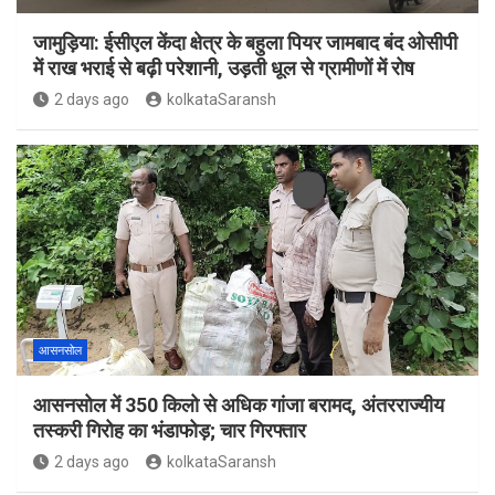
जामुड़िया: ईसीएल केंदा क्षेत्र के बहुला पियर जामबाद बंद ओसीपी
में राख भराई से बढ़ी परेशानी, उड़ती धूल से ग्रामीणों में रोष
2 days ago
kolkataSaransh
आसनसोल
आसनसोल में 350 किलो से अधिक गांजा बरामद, अंतरराज्यीय
तस्करी गिरोह का भंडाफोड़; चार गिरफ्तार
2 days ago
kolkataSaransh