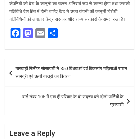
कंपनियों को देश के कानूनों का पालन अनिवार्य रूप से करना होगा तथा उसकी
गतिविधि देश हित में होनी चाहिए कैट ने उक्त कंपनी की कानूनी विरोधी
गतिविधियों को लगातार केंद्र सरकार और राज्य सरकारो के समक्ष रखा है।
F
M
E
S
a
a
m
h
ce
st
ail
ar
b
o
e
Post
मारवाड़ी रिलीफ सोसायटी ने 350 विधवाओं एवं विकलांग महिलाओं राशन
o
d
navigation
सामग्री एवं ऊनी वस्त्रों का वितरण
o
o
k
n
वार्ड नंबर 105 में एक ही परिवार के दो सदस्य बने दोनों पार्टियों के
प्रत्याशी
Leave a Reply