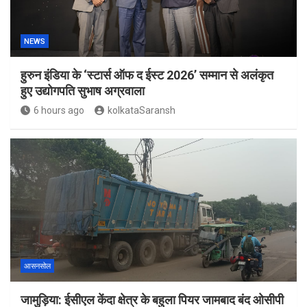
NEWS
हुरुन इंडिया के ‘स्टार्स ऑफ द ईस्ट 2026’ सम्मान से अलंकृत
हुए उद्योगपति सुभाष अग्रवाला
6 hours ago
kolkataSaransh
आसनसोल
जामुड़िया: ईसीएल केंदा क्षेत्र के बहुला पियर जामबाद बंद ओसीपी