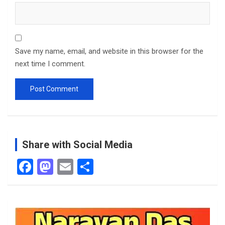
Save my name, email, and website in this browser for the
next time I comment.
Share with Social Media
F
M
E
S
a
a
m
h
ce
st
ail
ar
b
o
e