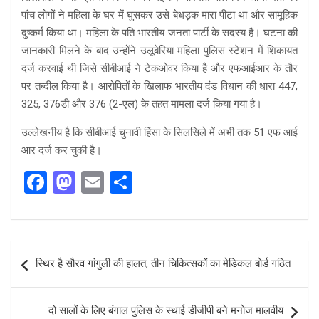
पांच लोगों ने महिला के घर में घुसकर उसे बेधड़क मारा पीटा था और सामूहिक
दुष्कर्म किया था। महिला के पति भारतीय जनता पार्टी के सदस्य हैं। घटना की
जानकारी मिलने के बाद उन्होंने उलूबेरिया महिला पुलिस स्टेशन में शिकायत
दर्ज करवाई थी जिसे सीबीआई ने टेकओवर किया है और एफआईआर के तौर
पर तब्दील किया है। आरोपितों के खिलाफ भारतीय दंड विधान की धारा 447,
325, 376डी और 376 (2-एल) के तहत मामला दर्ज किया गया है।
उल्लेखनीय है कि सीबीआई चुनावी हिंसा के सिलसिले में अभी तक 51 एफ आई
आर दर्ज कर चुकी है।
F
M
E
S
a
a
m
h
ce
st
ail
ar
b
o
e
Post
स्थिर है सौरव गांगुली की हालत, तीन चिकित्सकों का मेडिकल बोर्ड गठित
o
d
navigation
o
o
दो सालों के लिए बंगाल पुलिस के स्थाई डीजीपी बने मनोज मालवीय