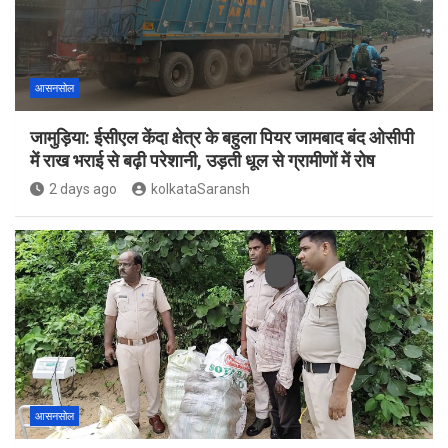
आसनसोल
जामुड़िया: ईसीएल केंदा क्षेत्र के बहुला पियर जामबाद बंद ओसीपी
में राख भराई से बढ़ी परेशानी, उड़ती धूल से ग्रामीणों में रोष
2 days ago
kolkataSaransh
आसनसोल