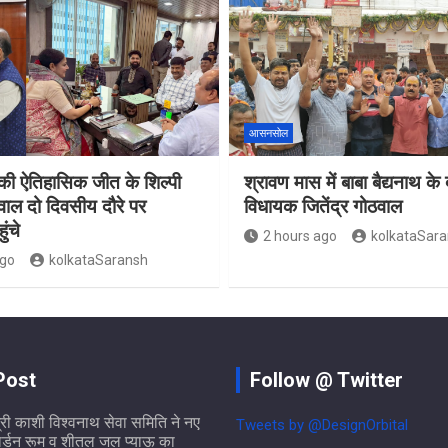
आसनसोल
 ऐतिहासिक जीत के शिल्पी
श्रावण मास में बाबा बैद्यनाथ के 
ठवाल दो दिवसीय दौरे पर
विधायक जितेंद्र गोठवाल
ंचे
2 hours ago
kolkataSar
ago
kolkataSaransh
Post
Follow @ Twitter
्री काशी विश्वनाथ सेवा समिति ने नए
Tweets by @DesignOrbital
ार्डन रूम व शीतल जल प्याऊ का