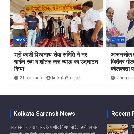
NEWS
आसनसोल
श्री काशी विश्वनाथ सेवा समिति ने नए
आसनसोल की
गार्डन रूम व शीतल जल प्याऊ का उद्घाटन
जितेंद्र गो
किया
कोलकाता पहु
2 hours ago
kolkataSaransh
2 hours 
Kolkata Saransh News
Recent 
श
कोलकाता सारांश एक उद्देश्य और निष्पक्ष पोर्टल होने का वादा
ग