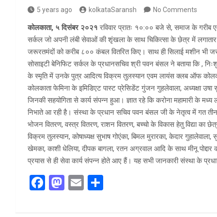
5 years ago
kolkataSaransh
No Comments
कोलकाता, ५ दिसंबर २०२१
रविवार प्रातः १०:०० बजे से, समाज के गरीब एवं
सर्कल जो अपनी लंबी सेवाओं की शृंखला के साथ चिकित्सा के छेत्र में लगातार
जरूरतमंदों को करीब ८०० कंबल वितरित किए। साथ ही सिलाई मशीन भी जरूर
सोसाइटी बेनिफिट सर्कल के प्रधानसचिव श्री पवन बंसल ने बताया कि , निःश
के स्मृति में उनके पुत्र आदित्य विक्रम तुलस्यान एवम लायंस क्लब ऑफ कोल
कोलकाता फेमिना के इमिडिएट पास्ट प्रेसिडेंट गुंजन गुहलेवाला, अध्यक्षा उषा 
जिनकी सहयोगिता से कार्य संपन्न हुआ। ज्ञात रहे कि करोना महामारी के मध्य ल
निभाते आ रही है। संस्था के प्रधान सचिव पवन बंसल जी के नेतृत्व में गत तीन वर्षो
भोजन वितरण, वस्त्र वितरण, राशन वितरण, बच्चो के विकास हेतु विद्या का छेत
विक्रम तुलस्यान, कोषाध्यक्ष सुभाष गोएंका, बिमल मुरारका, केदार गुहालेवाला
खेमका, काशी धेलिया, दीपक बागला, रतन अग्रवाल आदि के साथ मीनू पोद्दार 
प्रयास से ही सेवा कार्य संपन्न होते आए हैं। यह सभी जानकारी संस्था के प
F
M
E
S
a
a
m
h
ce
st
ail
ar