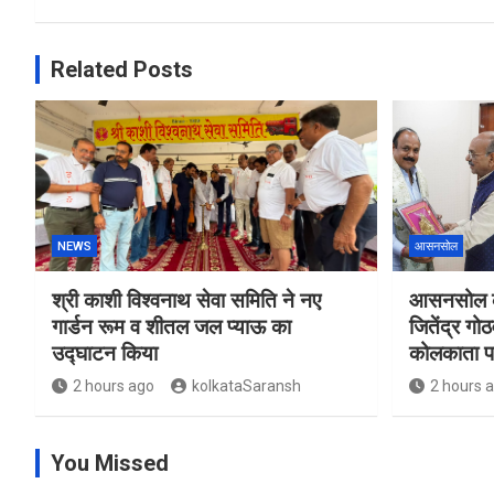
Related Posts
NEWS
आसनसोल
श्री काशी विश्वनाथ सेवा समिति ने नए
आसनसोल की
गार्डन रूम व शीतल जल प्याऊ का
जितेंद्र गो
उद्घाटन किया
कोलकाता पहु
2 hours ago
kolkataSaransh
2 hours 
You Missed