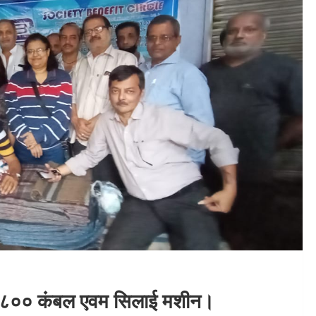
िए ८०० कंबल एवम सिलाई मशीन।