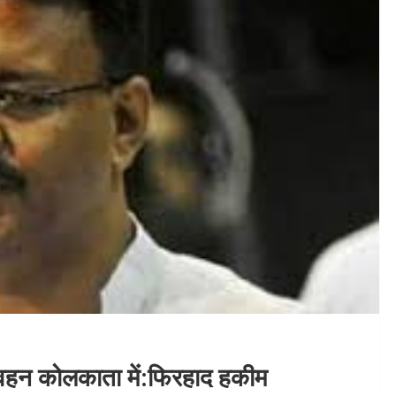
हन कोलकाता में:फिरहाद हकीम