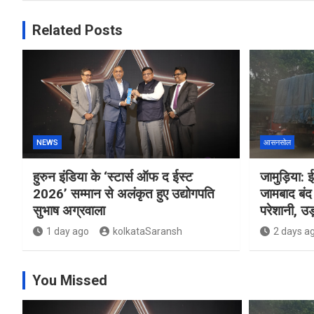
Related Posts
NEWS
आसनसोल
हुरुन इंडिया के ‘स्टार्स ऑफ द ईस्ट
जामुड़िया: ई
2026’ सम्मान से अलंकृत हुए उद्योगपति
जामबाद बंद 
सुभाष अग्रवाला
परेशानी, उड़
1 day ago
kolkataSaransh
2 days a
You Missed