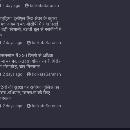
1 day ago
kolkataSaransh
ामुड़िया: ईसीएल केंदा क्षेत्र के बहुला
ियर जामबाद बंद ओसीपी में राख भराई
े बढ़ी परेशानी, उड़ती धूल से ग्रामीणों में
ोष
2 days ago
kolkataSaransh
सनसोल में 350 किलो से अधिक
ांजा बरामद, अंतरराज्यीय तस्करी गिरोह
ा भंडाफोड़; चार गिरफ्तार
2 days ago
kolkataSaransh
ेटियों की सुरक्षा पर रानीगंज पुलिस का
िशेष अभियान, छात्राओं को किए
ागरूक
2 days ago
kolkataSaransh