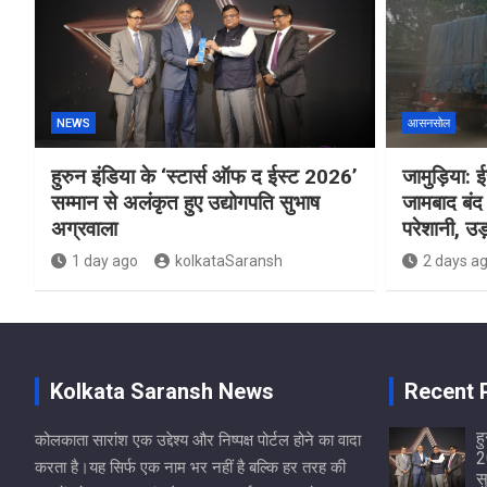
NEWS
आसनसोल
हुरुन इंडिया के ‘स्टार्स ऑफ द ईस्ट 2026’
जामुड़िया: ईस
सम्मान से अलंकृत हुए उद्योगपति सुभाष
जामबाद बंद 
अग्रवाला
परेशानी, उड़
1 day ago
kolkataSaransh
2 days a
Kolkata Saransh News
Recent 
ह
कोलकाता सारांश एक उद्देश्य और निष्पक्ष पोर्टल होने का वादा
2
करता है।यह सिर्फ एक नाम भर नहीं है बल्कि हर तरह की
स