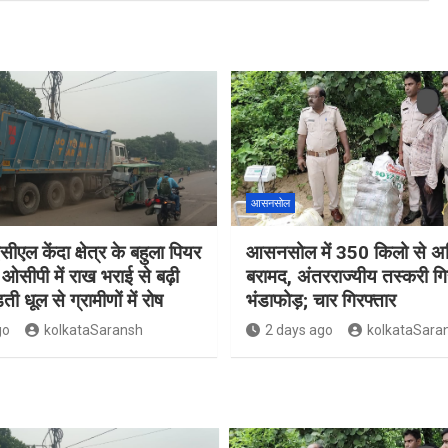
आसनसोल
सीएल केंदा क्षेत्र के बहुला पियर
आसनसोल में 350 किलो से अध
ओसीपी में राख भराई से बढ़ी
बरामद, अंतरराज्यीय तस्करी गि
ती धूल से ग्रामीणों में रोष
भंडाफोड़; चार गिरफ्तार
go
kolkataSaransh
2 days ago
kolkataSara