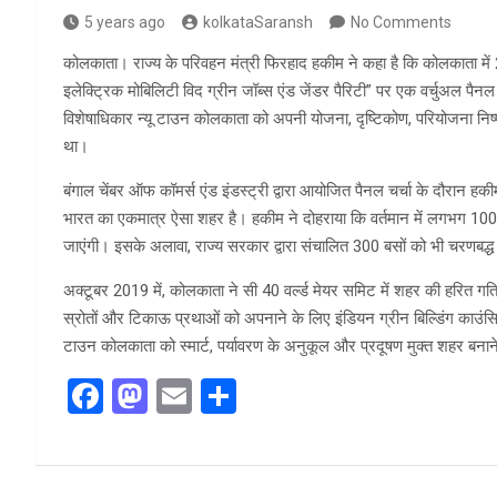
5 years ago
kolkataSaransh
No Comments
कोलकाता। राज्य के परिवहन मंत्री फिरहाद हकीम ने कहा है कि कोलकाता में
इलेक्ट्रिक मोबिलिटी विद ग्रीन जॉब्स एंड जेंडर पैरिटी” पर एक वर्चुअल पैन
विशेषाधिकार न्यू टाउन कोलकाता को अपनी योजना, दृष्टिकोण, परियोजना निष्प
था।
बंगाल चेंबर ऑफ कॉमर्स एंड इंडस्ट्री द्वारा आयोजित पैनल चर्चा के दौरान हकीम 
भारत का एकमात्र ऐसा शहर है। हकीम ने दोहराया कि वर्तमान में लगभग 100 ई-ब
जाएंगी। इसके अलावा, राज्य सरकार द्वारा संचालित 300 बसों को भी चरणबद्ध 
अक्टूबर 2019 में, कोलकाता ने सी 40 वर्ल्ड मेयर समिट में शहर की हरित ग
स्रोतों और टिकाऊ प्रथाओं को अपनाने के लिए इंडियन ग्रीन बिल्डिंग काउंसिल 
टाउन कोलकाता को स्मार्ट, पर्यावरण के अनुकूल और प्रदूषण मुक्त शहर बना
F
M
E
S
a
a
m
h
ce
st
ail
ar