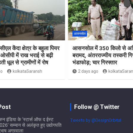
आसनसोल
ीएल केंदा क्षेत्र के बहुला पियर
आसनसोल में 350 किलो से अध
ओसीपी में राख भराई से बढ़ी
बरामद, अंतरराज्यीय तस्करी गि
ती धूल से ग्रामीणों में रोष
भंडाफोड़; चार गिरफ्तार
go
kolkataSaransh
2 days ago
kolkataSara
Post
Follow @ Twitter
ुरुन इंडिया के ‘स्टार्स ऑफ द ईस्ट
Tweets by @DesignOrbital
026’ सम्मान से अलंकृत हुए उद्योगपति
ुभाष अग्रवाला