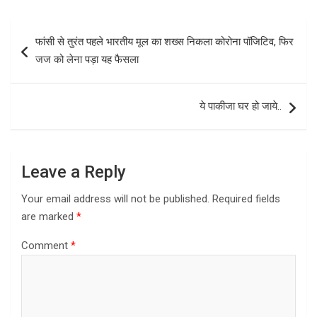
ce
st
ail
ar
b
o
e
Post
फांसी से तुरंत पहले भारतीय मूल का शख्स निकला कोरोना पॉजिटिव, फिर
o
d
navigation
जज को लेना पड़ा यह फैसला
o
o
k
n
ये पाकीजा घर हो जाये..
Leave a Reply
Your email address will not be published.
Required fields
are marked
*
Comment
*