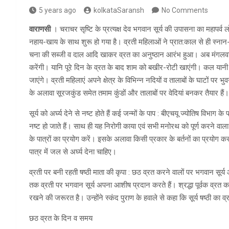
5 years ago
kolkataSaransh
No Comments
वाराणसी
। चराचर सृष्टि के प्रत्यक्ष देव भगवान सूर्य की उपासना का महापर्
नहाय-खाय के साथ शुरू हो गया है। व्रती महिलाओं ने प्रात:काल से ही स्ना
चना की सब्जी व दाल आदि खाकर व्रत का अनुष्ठान आरंभ हुआ। अब मंगलवार 
करेंगी। यानि पूरे दिन के व्रत के बाद शाम को बखीर-रोटी खाएंगी। कल यानी 
जाएंगे। व्रती महिलाएं अपने क्षेत्र के विभिन्न नदियों व तालाबों के घाटों पर
के अलावा सूरजकुंड समेत तमाम कुंंडों और तालाबों पर वेदियां बनकर तैयार हैं।
सूर्य को अ‌र्घ्य देने से नष्ट होते हैं कई जन्मों के पाप : बीएचयू ज्योतिष विभाग के 
नष्ट हो जाते हैं। साथ ही यह निरोगी काया एवं सभी मनोरथ को पूर्ण करने वाला हो
के पात्रों का प्रयोग करें। इसके अलावा किसी प्रकार के बर्तनों का प्रयोग करना व
पात्र में जल से अ‌र्घ्य देना चाहिए।
व्रती पर बनी रहती षष्ठी माता की कृपा : छठ व्रत करने वालों पर भगवान सूर्
तक व्रती पर भगवान सूर्य अपना आशीष प्रदान करते हैं। श्रद्धा पूर्वक व्रत
रखने की जरूरत है। उन्होंने स्कंद पुराण के हवाले से कहा कि सूर्य षष्ठी का 
छठ व्रत के दिन व समय