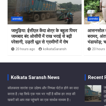
आसनसोल
आसनसोल
जामुड़िया: ईसीएल केंदा क्षेत्र के बहुला पियर
आसनसोल मे
जामबाद बंद ओसीपी में राख भराई से बढ़ी
बरामद, अंत
परेशानी, उड़ती धूल से ग्रामीणों में रोष
भंडाफोड़; च
20 hours ago
kolkataSaransh
20 hours
Kolkata Saransh News
Recent 
ज
कोलकाता सारांश एक उद्देश्य और निष्पक्ष पोर्टल होने का वादा
प
करता है।यह सिर्फ एक नाम भर नहीं है बल्कि हर तरह की
स
खबरों को आप तक पहुंचाने का एक सार्थक माध्यम है।
र