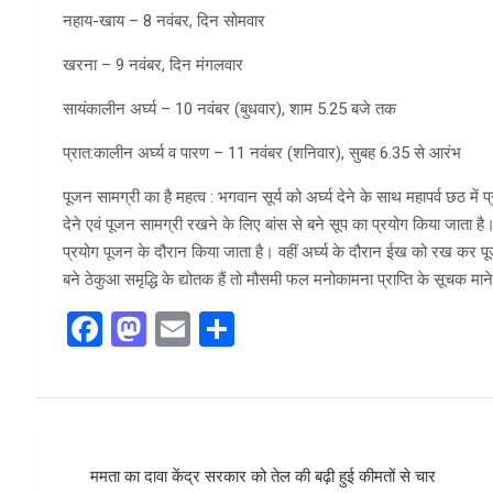
नहाय-खाय – 8 नवंबर, दिन सोमवार
खरना – 9 नवंबर, दिन मंगलवार
सायंकालीन अ‌र्घ्य – 10 नवंबर (बुधवार), शाम 5.25 बजे तक
प्रात:कालीन अ‌र्घ्य व पारण – 11 नवंबर (शनिवार), सुबह 6.35 से आरंभ
पूजन सामग्री का है महत्व : भगवान सूर्य को अ‌र्घ्य देने के साथ महापर्व छठ में 
देने एवं पूजन सामग्री रखने के लिए बांस से बने सूप का प्रयोग किया जाता है। सू
प्रयोग पूजन के दौरान किया जाता है। वहीं अ‌र्घ्य के दौरान ईख को रख कर पू
बने ठेकुआ समृद्धि के द्योतक हैं तो मौसमी फल मनोकामना प्राप्ति के सूचक माने
F
M
E
S
a
a
m
h
ce
st
ail
ar
b
o
e
Post
o
d
ममता का दावा केंद्र सरकार को तेल की बढ़ी हुई कीमतों से चार