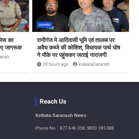
आसनसोल
ुलिस का
रानीगंज मे आदिवासी भूमि एवं तालाब पर
किए जागरूक
अवैध कब्जे की कोशिश, विधायक पार्थ घोष
ने मौके पर पहुंचकर जताई नाराजगी
ransh
20 hours ago
kolkataSaransh
Reach Us
Kolkata Saranash News
Phone No. : 877 646 358, 9830 185 088