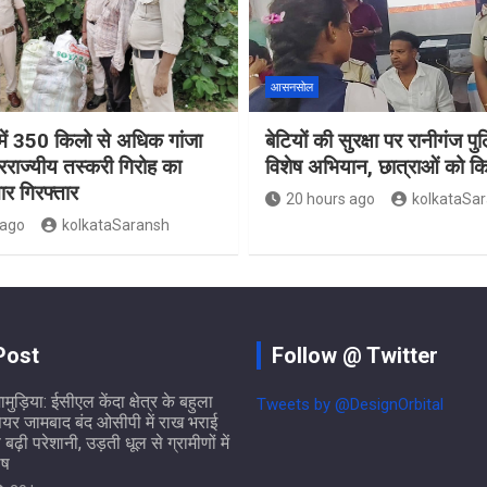
आसनसोल
ं 350 किलो से अधिक गांजा
बेटियों की सुरक्षा पर रानीगंज प
रराज्यीय तस्करी गिरोह का
विशेष अभियान, छात्राओं को 
ार गिरफ्तार
20 hours ago
kolkataSa
 ago
kolkataSaransh
Post
Follow @ Twitter
ामुड़िया: ईसीएल केंदा क्षेत्र के बहुला
Tweets by @DesignOrbital
ियर जामबाद बंद ओसीपी में राख भराई
े बढ़ी परेशानी, उड़ती धूल से ग्रामीणों में
ोष