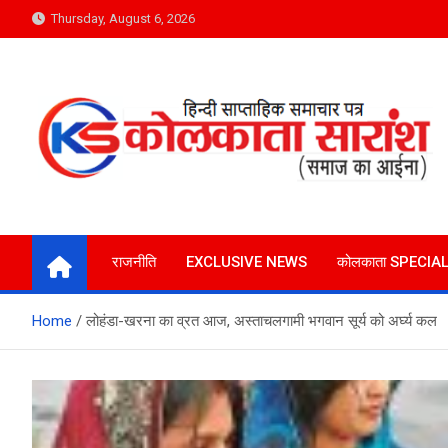
Skip
Thursday, August 6, 2026
to
content
Kolkata Saransh News
समाज का आईना
राजनीति
EXCLUSIVE NEWS
कोलकाता SPECIA
Home
लोहंडा-खरना का व्रत आज, अस्ताचलगामी भगवान सूर्य को अ‌र्घ्य कल