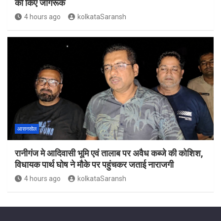
को किए जागरूक
4 hours ago
kolkataSaransh
आसनसोल
रानीगंज मे आदिवासी भूमि एवं तालाब पर अवैध कब्जे की कोशिश,
विधायक पार्थ घोष ने मौके पर पहुंचकर जताई नाराजगी
4 hours ago
kolkataSaransh