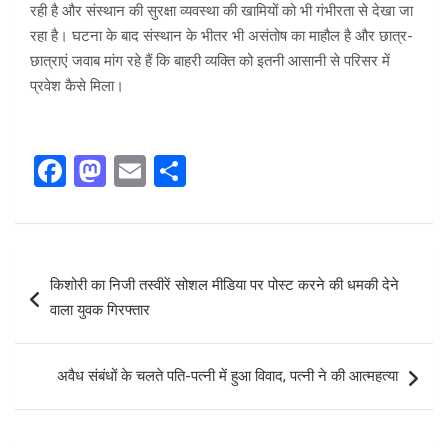
रही है और संस्थान की सुरक्षा व्यवस्था की खामियों को भी गंभीरता से देखा जा
रहा है। घटना के बाद संस्थान के भीतर भी असंतोष का माहौल है और छात्र-
छात्राएं जवाब मांग रहे हैं कि बाहरी व्यक्ति को इतनी आसानी से परिसर में
प्रवेश कैसे मिला।
F
M
E
S
a
a
m
h
ce
st
ail
ar
b
o
e
Post
किशोरी का निजी तस्वीरें सोशल मीडिया पर पोस्ट करने की धमकी देने
o
d
navigation
वाला युवक गिरफ्तार
o
o
k
n
अवैध संबंधों के चलते पति-पत्नी में हुआ विवाद, पत्नी ने की आत्महत्या