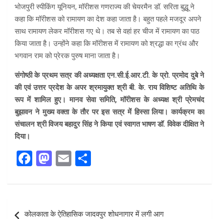
भोजपुरी स्पीकिंग यूनियन, मॉरीशस गणराज्य की चेयरमैन डॉ. सरिता बुद्धू ने
कहा कि मॉरीशस को रामायण का देश कहा जाता है। बहुत पहले मजदूर अपने
साथ रामायण लेकर मॉरीशस गए थे। तब से वहां हर चीज में रामायण का पाठ
किया जाता है। उन्होंने कहा कि मॉरीशस में रामायण को श्रद्धा का ग्रंथ और
भगवान राम को प्रेरक पुरुष माना जाता है।
संगोष्ठी के प्रथम सत्र की अध्यक्षता एन.सी.ई.आर.टी. के प्रो. प्रमोद दुबे ने
की एवं उत्तर प्रदेश के अपर श्रमायुक्त श्री बी. के. राय विशिष्ट अतिथि के
रूप में शामिल हुए। मानव सेवा समिति, मॉरीशस के अध्यक्ष श्री प्रेमचंद
बुझावन ने मुख्य वक्ता के तौर पर इस सत्र में हिस्सा लिया। कार्यक्रम का
संचालन श्री विजय बहादुर सिंह ने किया एवं स्वागत भाषण डॉ. विवेक दीक्षित ने
दिया।
F
M
E
S
a
a
m
h
ce
st
ail
ar
b
o
e
Post
कोलकाता के ऐतिहासिक जादवपुर शोधनागार में लगी आग