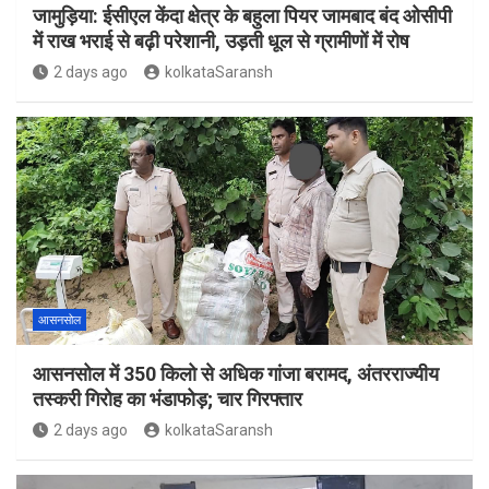
जामुड़िया: ईसीएल केंदा क्षेत्र के बहुला पियर जामबाद बंद ओसीपी
में राख भराई से बढ़ी परेशानी, उड़ती धूल से ग्रामीणों में रोष
2 days ago
kolkataSaransh
आसनसोल
आसनसोल में 350 किलो से अधिक गांजा बरामद, अंतरराज्यीय
तस्करी गिरोह का भंडाफोड़; चार गिरफ्तार
2 days ago
kolkataSaransh