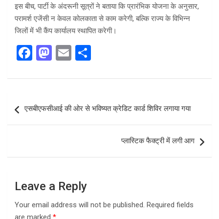
इस बीच, पार्टी के अंदरूनी सूत्रों ने बताया कि प्रारंभिक योजना के अनुसार,
परामर्श एजेंसी न केवल कोलकाता से काम करेगी, बल्कि राज्य के विभिन्न
जिलों में भी कैंप कार्यालय स्थापित करेगी।
F
M
E
S
a
a
m
h
ce
st
ail
ar
b
o
e
Post
एसबीएफसीआई की ओर से भविष्यत क्रेडिट कार्ड शिविर लगाया गया
o
d
navigation
o
o
प्लास्टिक फैक्ट्री में लगी आग
k
n
Leave a Reply
Your email address will not be published.
Required fields
are marked
*