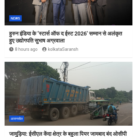
NEWS
हुरुन इंडिया के ‘स्टार्स ऑफ द ईस्ट 2026’ सम्मान से अलंकृत
हुए उद्योगपति सुभाष अग्रवाला
8 hours ago
kolkataSaransh
आसनसोल
जामुड़िया: ईसीएल केंदा क्षेत्र के बहुला पियर जामबाद बंद ओसीपी