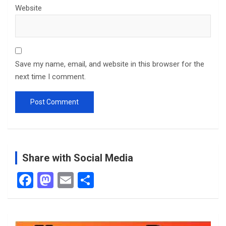
Website
Save my name, email, and website in this browser for the
next time I comment.
Share with Social Media
F
M
E
S
a
a
m
h
ce
st
ail
ar