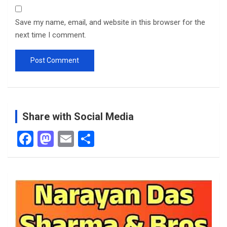
Save my name, email, and website in this browser for the
next time I comment.
Share with Social Media
F
M
E
S
a
a
m
h
ce
st
ail
ar
b
o
e
o
d
o
o