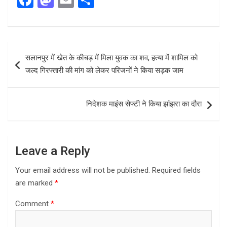
F
M
E
S
a
a
m
h
ce
st
ail
ar
b
o
e
Post
सलानपुर में खेत के कीचड़ में मिला युवक का शव, हत्या में शामिल को
o
d
navigation
जल्द गिरफ्तारी की मांग को लेकर परिजनों ने किया सड़क जाम
o
o
k
n
निदेशक माइंस सेफ्टी ने किया झांझरा का दौरा
Leave a Reply
Your email address will not be published.
Required fields
are marked
*
Comment
*