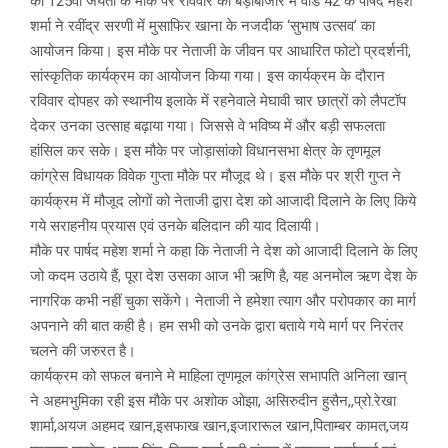
की 125वी जयंती के मौके पर रविवार को बड़ाबाजार में वार्ड 42 के पार्षद महेश
शर्मा ने रवींद्र सरणी में मुसाफिर खाना के नजदीक ‘सुभाष उत्सव’ का
आयोजन किया। इस मौके पर नेताजी के जीवन पर आधारित फोटो प्रदर्शनी,
सांस्कृतिक कार्यक्रम का आयोजन किया गया। इस कार्यक्रम के दौरान
रविवार दोपहर को स्थानीय इलाके में रहनेवाले मेघावी चार छात्रों को लैपटॉप
देकर उनका उत्साह बढ़ाया गया। जिससे वे भविष्य में और बड़ी सफलता
हांसिल कर सके। इस मौके पर जोड़ासांको विधानसभा क्षेत्र के तृणमूल
कांग्रेस विधायक विवेक गुप्ता मौके पर मौजूद थे। इस मौके पर श्री गुप्त ने
कार्यक्रम में मौजूद लोगों को नेताजी द्वारा देश को आजादी दिलाने के लिए किये
गये सराहनीय प्रयास एवं उनके बलिदान की याद दिलायी।
मौके पर पार्षद महेश शर्मा ने कहा कि नेताजी ने देश को आजादी दिलाने के लिए
जो कदम उठाये हैं, पूरा देश उसका आज भी ऋणि है, यह अनमोल ऋण देश के
नागरिक कभी नहीं चुका सकेंगे। नेताजी ने हमेशा त्याग और परोपकार का मार्ग
अपनाने की बात कही है। हम सभी को उनके द्वारा बताये गये मार्ग पर निरंतर
चलने की जरुरत है।
कार्यक्रम को सफल बनाने मे माहिला तृणमूल कांग्रेस सभापति अनिला खान्
ने अहमभुमिका रही इस मौके पर अशोक ओझा, असिरुदीन हुसैन,,प्रो.रेखा
शार्मा,अयज अहमद खान,इसफाख खान,इजारारूल खान,पिताम्बर कामत,जय