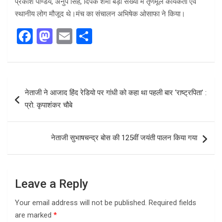
प्रकाश पाण्डेय, अनुप सिंह, दिपक शर्मा बड़ी संख्या में तृणमूल कार्यकर्ता एवं
स्थानीय लोग मौजूद थे।मंच का संचालन अभिषेक ओसाफा ने किया।
F
M
E
S
a
a
m
h
ce
st
ail
ar
b
o
e
Post
नेताजी ने आजाद हिंद रेडियो पर गांधी को कहा था पहली बार ‘राष्ट्रपिता’ :
o
d
navigation
प्रो. कृपाशंकर चौबे
o
o
k
n
नेताजी सुभाषचन्द्र बोस की 125वीं जयंती पालन किया गया
Leave a Reply
Your email address will not be published.
Required fields
are marked
*