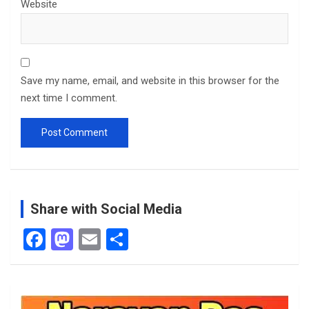
Website
Save my name, email, and website in this browser for the
next time I comment.
Share with Social Media
F
M
E
S
a
a
m
h
ce
st
ail
ar
b
o
e