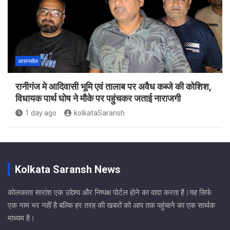
आसनसोल
रानीगंज मे आदिवासी भूमि एवं तालाब पर अवैध कब्जे की कोशिश,
विधायक पार्थ घोष ने मौके पर पहुंचकर जताई नाराजगी
1 day ago
kolkataSaransh
Kolkata Saransh News
कोलकाता सारांश एक उद्देश्य और निष्पक्ष पोर्टल होने का वादा करता है।यह सिर्फ
एक नाम भर नहीं है बल्कि हर तरह की खबरों को आप तक पहुंचाने का एक सार्थक
माध्यम है।