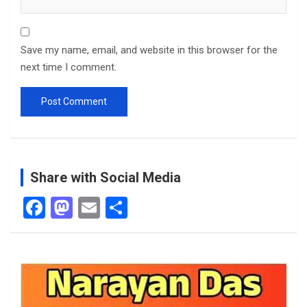
Save my name, email, and website in this browser for the
next time I comment.
Share with Social Media
F
M
E
S
a
a
m
h
ce
st
ail
ar
b
o
e
o
d