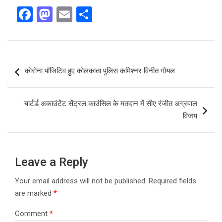
F
M
E
S
a
a
m
h
ce
st
ail
ar
b
o
e
Post
कोरोना पॉजिटिव हुए कोलकाता पुलिस कमिश्नर विनीत गोयल
o
d
navigation
o
o
चार्टर्ड अकाउंटेंट सेंट्रल काउंसिल के मतदान में सीए रंजीत अग्रवाल
k
n
विजय
Leave a Reply
Your email address will not be published.
Required fields
are marked
*
Comment
*