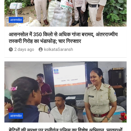
आसनसोल
आसनसोल में 350 किलो से अधिक गांजा बरामद, अंतरराज्यीय
तस्करी गिरोह का भंडाफोड़; चार गिरफ्तार
2 days ago
kolkataSaransh
आसनसोल
बेटियों की सुरक्षा पर रानीगंज पुलिस का विशेष अभियान, छात्राओं