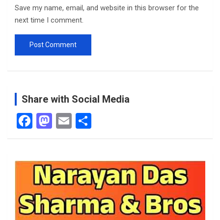
Save my name, email, and website in this browser for the
next time I comment.
Share with Social Media
F
M
E
S
a
a
m
h
ce
st
ail
ar
b
o
e
o
d
o
o
k
n