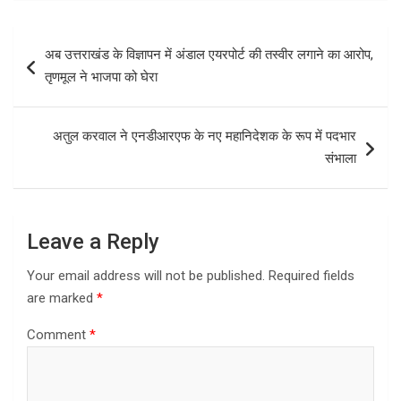
ce
st
ail
ar
b
o
e
Post
अब उत्तराखंड के विज्ञापन में अंडाल एयरपोर्ट की तस्वीर लगाने का आरोप,
o
d
navigation
तृणमूल ने भाजपा को घेरा
o
o
k
n
अतुल करवाल ने एनडीआरएफ के नए महानिदेशक के रूप में पदभार
संभाला
Leave a Reply
Your email address will not be published.
Required fields
are marked
*
Comment
*