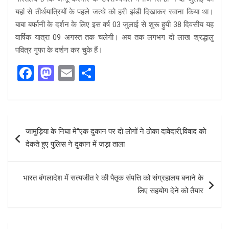
यहां से तीर्थयात्रियों के पहले जत्थे को हरी झंडी दिखाकर रवाना किया था।
बाबा बर्फानी के दर्शन के लिए इस वर्ष 03 जुलाई से शुरू हुयी 38 दिवसीय यह
वार्षिक यात्रा 09 अगस्त तक चलेगी। अब तक लगभग दो लाख श्रद्धालु
पवित्र गुफा के दर्शन कर चुके हैं।
F
M
E
S
a
a
m
h
ce
st
ail
ar
b
o
e
Post
जामुड़िया के निघा मे“एक दुकान पर दो लोगों ने ठोका दावेदारी,विवाद को
o
d
navigation
देकते हुए पुलिस ने दुकान में जड़ा ताला
o
o
k
n
भारत बंगलादेश में सत्यजीत रे की पैतृक संपत्ति को संग्रहालय बनाने के
लिए सहयोग देने को तैयार