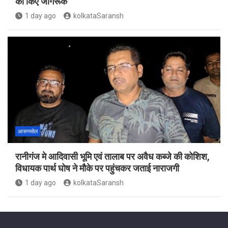
को किए जागरूक
1 day ago
kolkataSaransh
आसनसोल
रानीगंज मे आदिवासी भूमि एवं तालाब पर अवैध कब्जे की कोशिश,
विधायक पार्थ घोष ने मौके पर पहुंचकर जताई नाराजगी
1 day ago
kolkataSaransh