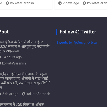
go
kolkataSaransh
2 days ago
kolkataSara
Post
Follow @ Twitter
ुरुन इंडिया के ‘स्टार्स ऑफ द ईस्ट
Tweets by @DesignOrbital
026’ सम्मान से अलंकृत हुए उद्योगपति
ुभाष अग्रवाला
14 hours ago
kolkataSaransh
ामुड़िया: ईसीएल केंदा क्षेत्र के बहुला
ियर जामबाद बंद ओसीपी में राख भराई
े बढ़ी परेशानी, उड़ती धूल से ग्रामीणों में
ोष
2 days ago
kolkataSaransh
सनसोल में 350 किलो से अधिक