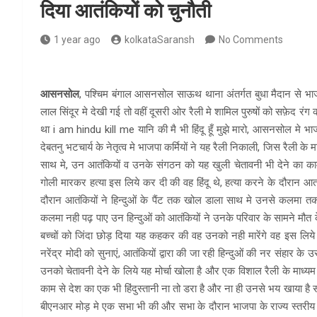
दिया आतंकियों को चुनौती
1 year ago
kolkataSaransh
No Comments
आसनसोल
, पश्चिम बंगाल आसनसोल साऊथ थाना अंतर्गत बुधा मैदान से भ
लाल सिंदूर मे देखी गई तो वहीं दूसरी ओर रैली मे शामिल पुरुषों को सफ़ेद रंग 
था i am hindu kill me यानि की मै भी हिंदू हूँ मुझे मारो, आसनसोल मे भाजपा
देबतनु भटचार्य के नेतृत्व मे भाजपा कर्मियों ने यह रैली निकाली, जिस रैली के
साथ मे, उन आतंकियों व उनके संगठन को यह खुली चेतावनी भी देने का का
गोली मारकर हत्या इस लिये कर दी की वह हिंदू थे, हत्या करने के दौरान आत
दौरान आतंकियों ने हिन्दुओं के पैंट तक खोल डाला साथ मे उनसे कलमा तक पढ़
कलमा नही पढ़ पाए उन हिन्दुओं को आतंकियों ने उनके परिवार के सामने मौत
बच्चों को जिंदा छोड़ दिया यह कहकर की वह उनको नही मारेंगे वह इस लिये
नरेंद्र मोदी को सुनाएं, आतंकियों द्वारा की जा रही हिन्दुओं की नर संहार
उनको चेतावनी देने के लिये यह मोर्चा खोला है और एक विशाल रैली के माध्य
काम से देश का एक भी हिंदुस्तानी ना तो डरा है और ना ही उनसे भय खाया है 
बीएनआर मोड़ मे एक सभा भी की और सभा के दौरान भाजपा के राज्य स्तरीय नेत