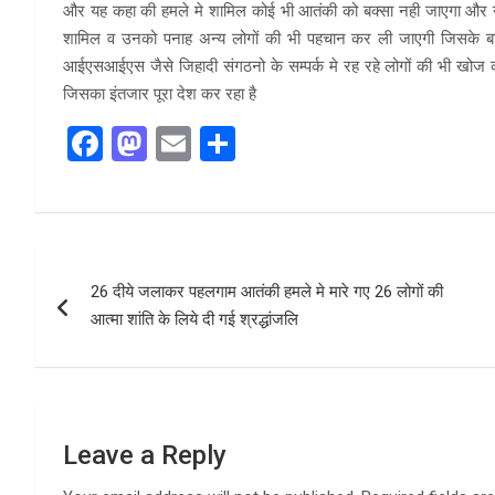
और यह कहा की हमले मे शामिल कोई भी आतंकी को बक्सा नही जाएगा और ना 
शामिल व उनको पनाह अन्य लोगों की भी पहचान कर ली जाएगी जिसके बाद 
आईएसआईएस जैसे जिहादी संगठनो के सम्पर्क मे रह रहे लोगों की भी खोज क
जिसका इंतजार पूरा देश कर रहा है
F
M
E
S
a
a
m
h
ce
st
ail
ar
b
o
e
Post
o
d
26 दीये जलाकर पहलगाम आतंकी हमले मे मारे गए 26 लोगों की
navigation
o
o
आत्मा शांति के लिये दी गई श्रद्धांजलि
k
n
Leave a Reply