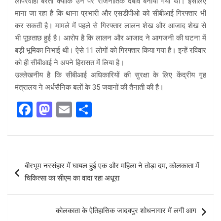
लापरवाही बरती क्योंकि उन पर राजनीतिक दबाव बनाया गया था। इसलिए
माना जा रहा है कि थाना प्रभारी और एसडीपीओ को सीबीआई गिरफ्तार भी
कर सकती है। मामले में पहले से गिरफ्तार लालन शेख और आजाद शेख से
भी पूछताछ हुई है। आरोप है कि लालन और आजाद ने आगजनी की घटना में
बड़ी भूमिका निभाई थी। ऐसे 11 लोगों को गिरफ्तार किया गया है। इन्हें रविवार
को ही सीबीआई ने अपने हिरासत में लिया है।
उल्लेखनीय है कि सीबीआई अधिकारियों की सुरक्षा के लिए केंद्रीय गृह
मंत्रालय ने अर्धसैनिक बलों के 35 जवानों की तैनाती की है।
F
M
E
S
a
a
m
h
ce
st
ail
ar
b
o
e
Post
बीरभूम नरसंहार में घायल हुई एक और महिला ने तोड़ा दम, कोलकाता में
o
d
navigation
चिकित्सा का सीएम का वादा रहा अधूरा
o
o
k
n
कोलकाता के ऐतिहासिक जादवपुर शोधनागार में लगी आग