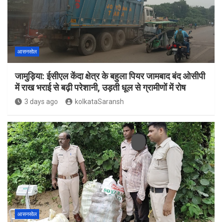
आसनसोल
जामुड़िया: ईसीएल केंदा क्षेत्र के बहुला पियर जामबाद बंद ओसीपी
में राख भराई से बढ़ी परेशानी, उड़ती धूल से ग्रामीणों में रोष
3 days ago
kolkataSaransh
आसनसोल