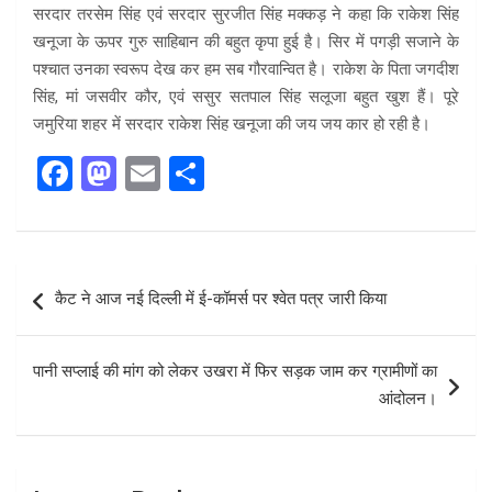
सरदार तरसेम सिंह एवं सरदार सुरजीत सिंह मक्कड़ ने कहा कि राकेश सिंह
खनूजा के ऊपर गुरु साहिबान की बहुत कृपा हुई है। सिर में पगड़ी सजाने के
पश्चात उनका स्वरूप देख कर हम सब गौरवान्वित है। राकेश के पिता जगदीश
सिंह, मां जसवीर कौर, एवं ससुर सतपाल सिंह सलूजा बहुत खुश हैं। पूरे
जमुरिया शहर में सरदार राकेश सिंह खनूजा की जय जय कार हो रही है।
F
M
E
S
a
a
m
h
ce
st
ail
ar
b
o
e
Post
कैट ने आज नई दिल्ली में ई-कॉमर्स पर श्वेत पत्र जारी किया
o
d
navigation
o
o
पानी सप्लाई की मांग को लेकर उखरा में फिर सड़क जाम कर ग्रामीणों का
k
n
आंदोलन।