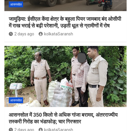
आसनसोल
जामुड़िया: ईसीएल केंदा क्षेत्र के बहुला पियर जामबाद बंद ओसीपी
में राख भराई से बढ़ी परेशानी, उड़ती धूल से ग्रामीणों में रोष
2 days ago
kolkataSaransh
आसनसोल
आसनसोल में 350 किलो से अधिक गांजा बरामद, अंतरराज्यीय
तस्करी गिरोह का भंडाफोड़; चार गिरफ्तार
2 days ago
kolkataSaransh