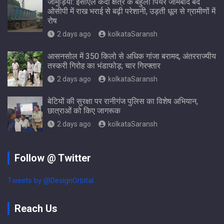
जामुड़िया: ईसीएल केंदा क्षेत्र के बहुला पियर जामबाद बंद
ओसीपी में राख भराई से बढ़ी परेशानी, उड़ती धूल से ग्रामीणों में
रोष
2 days ago
kolkataSaransh
आसनसोल में 350 किलो से अधिक गांजा बरामद, अंतरराज्यीय
तस्करी गिरोह का भंडाफोड़; चार गिरफ्तार
2 days ago
kolkataSaransh
बेटियों की सुरक्षा पर रानीगंज पुलिस का विशेष अभियान,
छात्राओं को किए जागरूक
2 days ago
kolkataSaransh
Follow @ Twitter
Tweets by @DesignOrbital
Reach Us