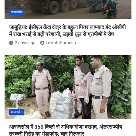
आसनसोल
जामुड़िया: ईसीएल केंदा क्षेत्र के बहुला पियर जामबाद बंद ओसीपी
में राख भराई से बढ़ी परेशानी, उड़ती धूल से ग्रामीणों में रोष
2 days ago
kolkataSaransh
आसनसोल
आसनसोल में 350 किलो से अधिक गांजा बरामद, अंतरराज्यीय
तस्करी गिरोह का भंडाफोड़; चार गिरफ्तार