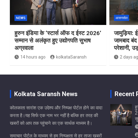
NEWS
आसनसोल
हुरुन इंडिया के ‘स्टार्स ऑफ द ईस्ट 2026’
जामुड़िया: ईस
सम्मान से अलंकृत हुए उद्योगपति सुभाष
जामबाद बंद 
अग्रवाला
परेशानी, उड़
14 hours ago
kolkataSaransh
2 days a
Kolkata Saransh News
Recent 
ह
कोलकाता सारांश एक उद्देश्य और निष्पक्ष पोर्टल होने का वादा
2
करता है।यह सिर्फ एक नाम भर नहीं है बल्कि हर तरह की
स
खबरों को आप तक पहुंचाने का एक सार्थक माध्यम है।
समाचार पोर्टल के माध्यम से हम निष्पक्षता से हर ताजा खबरों