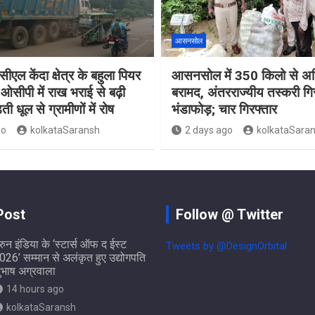
आसनसोल
ीएल केंदा क्षेत्र के बहुला पियर
आसनसोल में 350 किलो से अध
ओसीपी में राख भराई से बढ़ी
बरामद, अंतरराज्यीय तस्करी गि
ती धूल से ग्रामीणों में रोष
भंडाफोड़; चार गिरफ्तार
go
kolkataSaransh
2 days ago
kolkataSara
Post
Follow @ Twitter
ुरुन इंडिया के ‘स्टार्स ऑफ द ईस्ट
Tweets by @DesignOrbital
026’ सम्मान से अलंकृत हुए उद्योगपति
ुभाष अग्रवाला
14 hours ago
kolkataSaransh