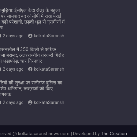
ामुड़िया: ईसीएल केंदा क्षेत्र के बहुला
ियर जामबाद बंद ओसीपी में राख भराई
े बढ़ी परेशानी, उड़ती धूल से ग्रामीणों में
ोष
2 days ago
kolkataSaransh
सनसोल में 350 किलो से अधिक
ांजा बरामद, अंतरराज्यीय तस्करी गिरोह
ा भंडाफोड़; चार गिरफ्तार
2 days ago
kolkataSaransh
ेटियों की सुरक्षा पर रानीगंज पुलिस का
िशेष अभियान, छात्राओं को किए
ागरूक
2 days ago
kolkataSaransh
eserved @ kolkatasaranshnews.com | Developed by
The Creation