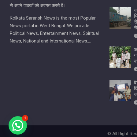
से अपने पाठकों को अवगत करते हैं।
ज
प
Kolkata Saransh News is the most Popular
स
News portal in West Bengal. We provide
र
Political News, Entertainment News, Spiritual
News, National and International News….
आ
ग
क
ब
व
ज
1
© All Right R