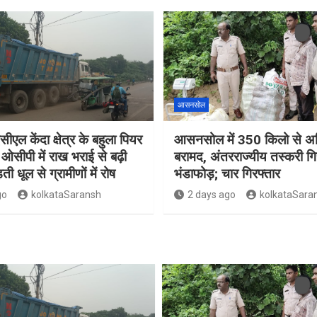
आसनसोल
सीएल केंदा क्षेत्र के बहुला पियर
आसनसोल में 350 किलो से अध
ओसीपी में राख भराई से बढ़ी
बरामद, अंतरराज्यीय तस्करी गि
ती धूल से ग्रामीणों में रोष
भंडाफोड़; चार गिरफ्तार
go
kolkataSaransh
2 days ago
kolkataSara