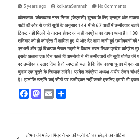
5 years ago
kolkataSaransh
No Comments
कोलकाता: कोलकाता नगर निगम (केएमसी) चुनाव के लिए तृणमूल और माकपा के 
पार्टी की ओर से जारी सूची के अनुसार 144 में से 67 वार्डों में उम्मीदवार उतारे
टिकट नहीं मिलने से नाराज होकर आज ही कांग्रेस का दामन थामा है। 138 नंबर व
शनिवार को ही कांग्रेस में शामिल हुए थे और देर शाम जारी हुई उम्मीदवारों की सूच
प्रभारी और पूर्व विधायक नेपाल महतो ने विधान भवन स्थित प्रदेश कांग्रेस मुख्
इसके अलावा एक दिन पहले ही वाममोर्चा ने भी उम्मीदवारों की सूची घोषित की थ
पर उम्मीदवार उतार दिया है तो स्पष्ट हो चला है कि विधानसभा चुनाव में एक 
चुनाव एक दूसरे के खिलाफ लड़ेंगे। प्रदेश कांग्रेस अध्यक्ष अधीर रंजन चौधरी
है। हालांकि उन्होंने कई सीटों पर उम्मीदवार नहीं उतारे इसलिए हमारी भी इच्
F
M
E
S
a
a
m
h
ce
st
ail
ar
b
o
e
Post
o
d
शोभन की महिला मित्र ने उनकी पत्नी को घर छोड़ने का नोटिस