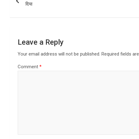
navigation
o
o
दिया
k
n
Leave a Reply
Your email address will not be published.
Required fields a
Comment
*